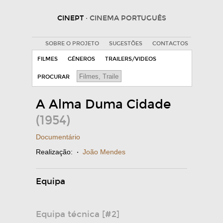
CINEPT
· CINEMA PORTUGUÊS
SOBRE O PROJETO
SUGESTÕES
CONTACTOS
FILMES
GÉNEROS
TRAILERS/VIDEOS
PROCURAR
A Alma Duma Cidade
(1954)
Documentário
Realização:
·
João Mendes
Equipa
Equipa técnica [#2]