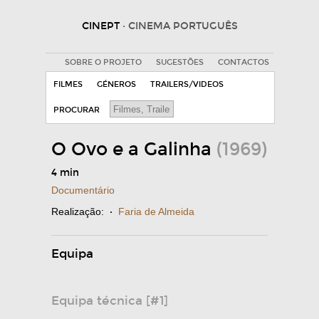
CINEPT
· CINEMA PORTUGUÊS
SOBRE O PROJETO
SUGESTÕES
CONTACTOS
FILMES
GÉNEROS
TRAILERS/VIDEOS
PROCURAR
O Ovo e a Galinha
(1969)
4 min
Documentário
Realização:
·
Faria de Almeida
Equipa
Equipa técnica [#1]