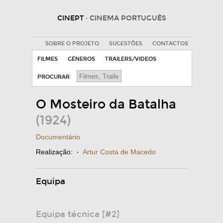
CINEPT
· CINEMA PORTUGUÊS
SOBRE O PROJETO
SUGESTÕES
CONTACTOS
FILMES
GÉNEROS
TRAILERS/VIDEOS
PROCURAR
O Mosteiro da Batalha
(1924)
Documentário
Realização:
·
Artur Costa de Macedo
Equipa
Equipa técnica [#2]