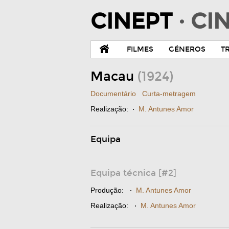
CINEPT
· C
FILMES
GÉNEROS
T
Macau
(1924)
Documentário
Curta-metragem
Realização:
·
M. Antunes Amor
Equipa
Equipa técnica [#2]
Produção:
·
M. Antunes Amor
Realização:
·
M. Antunes Amor