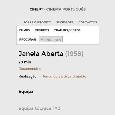
CINEPT
· CINEMA PORTUGUÊS
SOBRE O PROJETO
SUGESTÕES
CONTACTOS
FILMES
GÉNEROS
TRAILERS/VIDEOS
PROCURAR
Janela Aberta
(1958)
20 min
Documentário
Realização:
·
Armando da Silva Brandão
Equipa
Equipa técnica [#2]