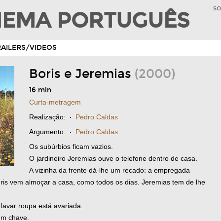
SO
INEMA PORTUGUÊS
RAILERS/VIDEOS
Boris e Jeremias
(2000)
16 min
Curta-metragem
Realização:
·
Pedro Caldas
Argumento:
·
Pedro Caldas
Os subúrbios ficam vazios.
O jardineiro Jeremias ouve o telefone dentro de casa.
A vizinha da frente dá-lhe um recado: a empregada
ris vem almoçar a casa, como todos os dias. Jeremias tem de lhe
lavar roupa está avariada.
em chave.