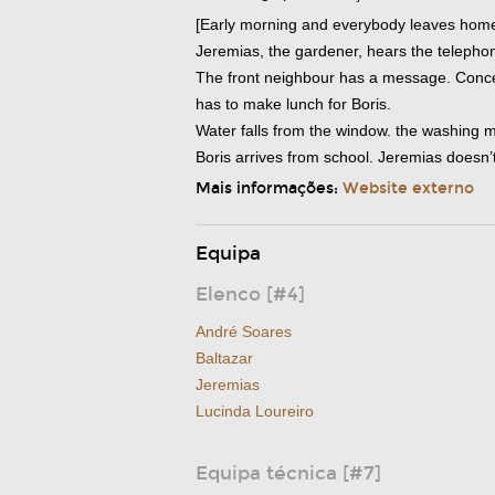
[Early morning and everybody leaves home
Jeremias, the gardener, hears the telephon
The front neighbour has a message. Concei
has to make lunch for Boris.
Water falls from the window. the washing m
Boris arrives from school. Jeremias doesn’t
Mais informações:
Website externo
Equipa
Elenco [#4]
André Soares
Baltazar
Jeremias
Lucinda Loureiro
Equipa técnica [#7]