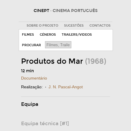
CINEPT
· CINEMA PORTUGUÊS
SOBRE O PROJETO
SUGESTÕES
CONTACTOS
FILMES
GÉNEROS
TRAILERS/VIDEOS
PROCURAR
Produtos do Mar
(1968)
12 min
Documentário
Realização:
·
J. N. Pascal-Angot
Equipa
Equipa técnica [#1]