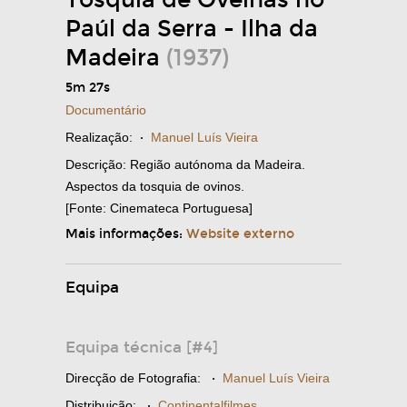
Tosquia de Ovelhas no
Paúl da Serra - Ilha da
Madeira
(1937)
5m 27s
Documentário
Realização:
·
Manuel Luís Vieira
Descrição: Região autónoma da Madeira.
Aspectos da tosquia de ovinos.
[Fonte: Cinemateca Portuguesa]
Mais informações:
Website externo
Equipa
Equipa técnica [#4]
Direcção de Fotografia:
·
Manuel Luís Vieira
Distribuição:
·
Continentalfilmes