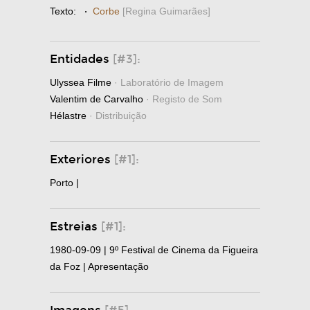
Texto:
·
Corbe
[Regina Guimarães]
Entidades
[#3]:
Ulyssea Filme
· Laboratório de Imagem
Valentim de Carvalho
· Registo de Som
Hélastre
· Distribuição
Exteriores
[#1]:
Porto |
Estreias
[#1]:
1980-09-09 | 9º Festival de Cinema da Figueira
da Foz | Apresentação