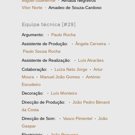
Miguel Guilherme
· Almada Negreiros
Vítor Norte
· Amadeo de Souza-Cardoso
Equipa técnica [#29]
Argumento:
·
Paulo Rocha
Assistente de Produção:
·
Ângela Cerveira
·
Paulo Sousa Rocha
Assistente de Realização:
·
Luís Alvarães
Colaboração:
·
Luíza Neto Jorge
·
Artur
Moura
·
Manuel João Gomes
·
António
Escudeiro
Decoração:
·
Luís Monteiro
Direcção de Produção:
·
João Pedro Bénard
da Costa
Direcção de Som:
·
Vasco Pimentel
·
João
Gaspar
Electricista:
·
João Pequeno