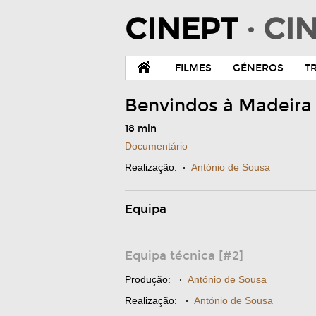
CINEPT
· C
FILMES
GÉNEROS
T
Benvindos à Madeir
18 min
Documentário
Realização:
·
António de Sousa
Equipa
Equipa técnica [#2]
Produção:
·
António de Sousa
Realização:
·
António de Sousa