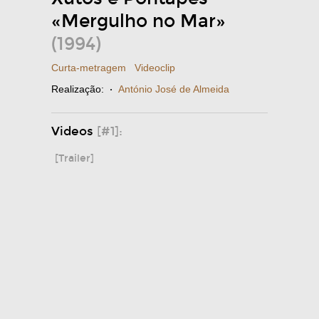
«Mergulho no Mar»
(1994)
Curta-metragem
Videoclip
Realização:
·
António José de Almeida
Videos
[#1]:
[Trailer]