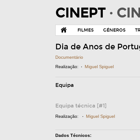
CINEPT
· C
FILMES
GÉNEROS
T
Dia de Anos de Portu
Documentário
Realização:
·
Miguel Spiguel
Equipa
Equipa técnica [#1]
Realização:
·
Miguel Spiguel
Dados Técnicos: