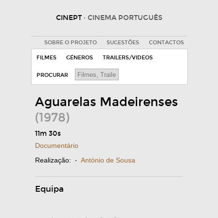
CINEPT
· CINEMA PORTUGUÊS
SOBRE O PROJETO
SUGESTÕES
CONTACTOS
FILMES
GÉNEROS
TRAILERS/VIDEOS
PROCURAR
Aguarelas Madeirenses
(1978)
11m 30s
Documentário
Realização:
·
António de Sousa
Equipa