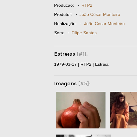
Produção:
·
RTP2
Produtor:
·
João César Monteiro
Realização:
·
João César Monteiro
Som:
·
Filipe Santos
Estreias
[#1]:
1979-03-17 | RTP2 | Estreia
Imagens
[#5]: