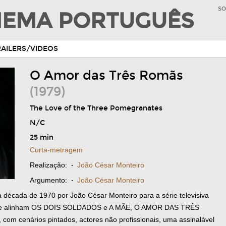
SO
INEMA PORTUGUÊS
RAILERS/VIDEOS
O Amor das Três Romãs
(1979)
The Love of the Three Pomegranates
N/C
25 min
Curta-metragem
Realização:
·
João César Monteiro
Argumento:
·
João César Monteiro
 década de 1970 por João César Monteiro para a série televisiva
 que alinham OS DOIS SOLDADOS e A MÃE, O AMOR DAS TRÊS
com cenários pintados, actores não profissionais, uma assinalável