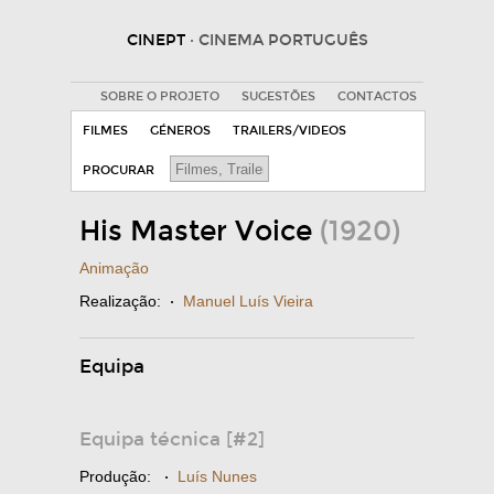
CINEPT
· CINEMA PORTUGUÊS
SOBRE O PROJETO
SUGESTÕES
CONTACTOS
FILMES
GÉNEROS
TRAILERS/VIDEOS
PROCURAR
His Master Voice
(1920)
Animação
Realização:
·
Manuel Luís Vieira
Equipa
Equipa técnica [#2]
Produção:
·
Luís Nunes