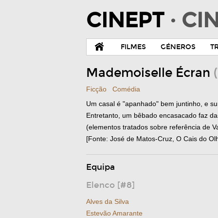
CINEPT
· C
FILMES
GÉNEROS
T
Mademoiselle Écran
Ficção
Comédia
Um casal é "apanhado" bem juntinho, e su
Entretanto, um bêbado encasacado faz das
(elementos tratados sobre referência de V
[Fonte: José de Matos-Cruz, O Cais do Olh
Equipa
Elenco [#8]
Alves da Silva
Estevão Amarante