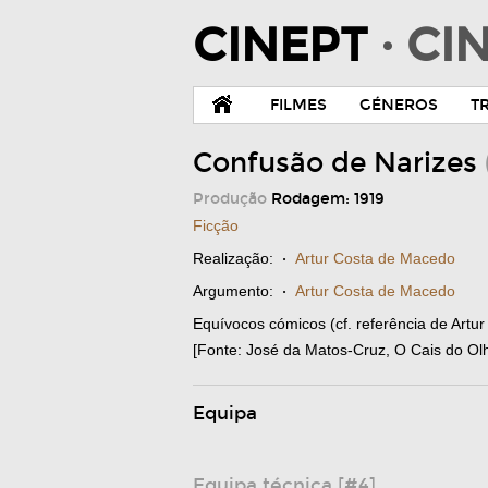
CINEPT
· C
FILMES
GÉNEROS
T
Confusão de Narizes
Produção
Rodagem: 1919
Ficção
Realização:
·
Artur Costa de Macedo
Argumento:
·
Artur Costa de Macedo
Equívocos cómicos (cf. referência de Artu
[Fonte: José da Matos-Cruz, O Cais do Olh
Equipa
Equipa técnica [#4]