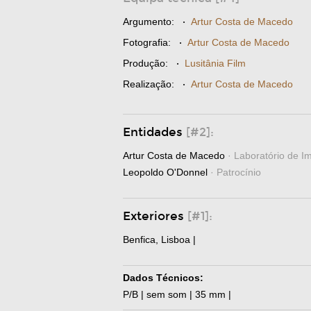
Argumento:
·
Artur Costa de Macedo
Fotografia:
·
Artur Costa de Macedo
Produção:
·
Lusitânia Film
Realização:
·
Artur Costa de Macedo
Entidades
[#2]:
Artur Costa de Macedo
· Laboratório de 
Leopoldo O'Donnel
· Patrocínio
Exteriores
[#1]:
Benfica, Lisboa |
Dados Técnicos:
P/B | sem som | 35 mm |