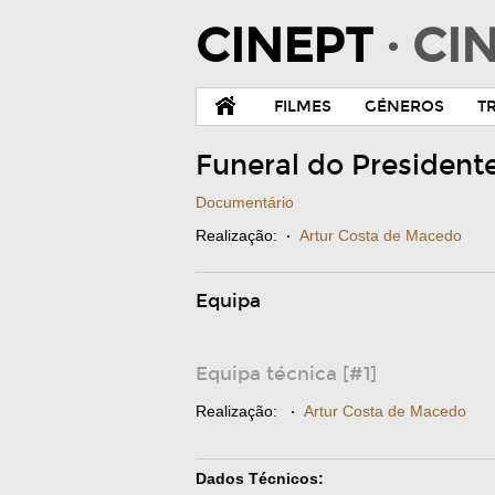
CINEPT
· C
FILMES
GÉNEROS
T
Funeral do President
Documentário
Realização:
·
Artur Costa de Macedo
Equipa
Equipa técnica [#1]
Realização:
·
Artur Costa de Macedo
Dados Técnicos: