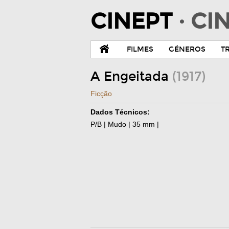
CINEPT
· C
FILMES
GÉNEROS
T
A Engeitada
(1917)
Ficção
Dados Técnicos:
P/B | Mudo | 35 mm |