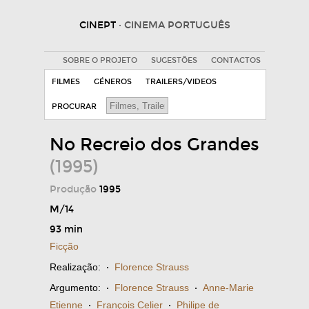
CINEPT
· CINEMA PORTUGUÊS
SOBRE O PROJETO
SUGESTÕES
CONTACTOS
FILMES
GÉNEROS
TRAILERS/VIDEOS
PROCURAR
No Recreio dos Grandes
(1995)
Produção
1995
M/14
93 min
Ficção
Realização:
·
Florence Strauss
Argumento:
·
Florence Strauss
·
Anne-Marie
Etienne
·
François Celier
·
Philipe de