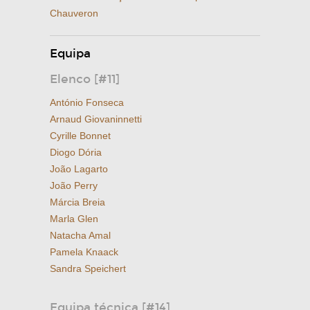
Chauveron
Equipa
Elenco [#11]
António Fonseca
Arnaud Giovaninnetti
Cyrille Bonnet
Diogo Dória
João Lagarto
João Perry
Márcia Breia
Marla Glen
Natacha Amal
Pamela Knaack
Sandra Speichert
Equipa técnica [#14]