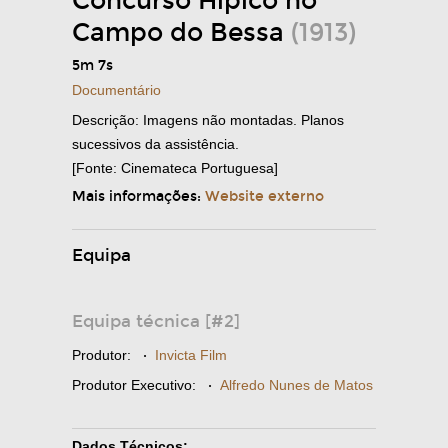
Concurso Hípico no
Campo do Bessa
(1913)
5m 7s
Documentário
Descrição: Imagens não montadas. Planos
sucessivos da assistência.
[Fonte: Cinemateca Portuguesa]
Mais informações:
Website externo
Equipa
Equipa técnica [#2]
Produtor:
·
Invicta Film
Produtor Executivo:
·
Alfredo Nunes de Matos
Dados Técnicos: