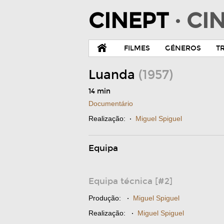
CINEPT
· C
FILMES
GÉNEROS
T
Luanda
(1957)
14 min
Documentário
Realização:
·
Miguel Spiguel
Equipa
Equipa técnica [#2]
Produção:
·
Miguel Spiguel
Realização:
·
Miguel Spiguel