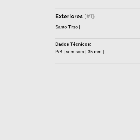
Exteriores
[#1]:
Santo Tirso |
Dados Técnicos:
P/B | sem som | 35 mm |