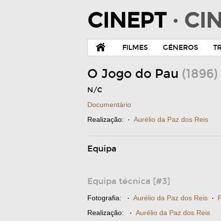
CINEPT
· C
FILMES
GÉNEROS
T
O Jogo do Pau
(1896)
N/C
Documentário
Realização:
·
Aurélio da Paz dos Reis
Equipa
Equipa técnica [#3]
Fotografia:
·
Aurélio da Paz dos Reis
·
F
Realização:
·
Aurélio da Paz dos Reis