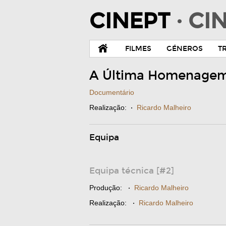
CINEPT
· C
FILMES
GÉNEROS
T
A Última Homenagem
Documentário
Realização:
·
Ricardo Malheiro
Equipa
Equipa técnica [#2]
Produção:
·
Ricardo Malheiro
Realização:
·
Ricardo Malheiro