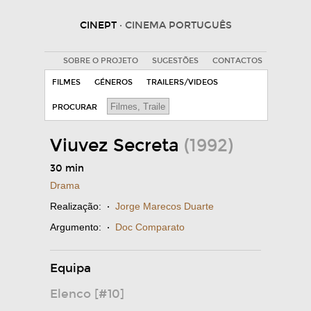
CINEPT
· CINEMA PORTUGUÊS
SOBRE O PROJETO
SUGESTÕES
CONTACTOS
FILMES
GÉNEROS
TRAILERS/VIDEOS
PROCURAR
Viuvez Secreta
(1992)
30 min
Drama
Realização:
·
Jorge Marecos Duarte
Argumento:
·
Doc Comparato
Equipa
Elenco [#10]