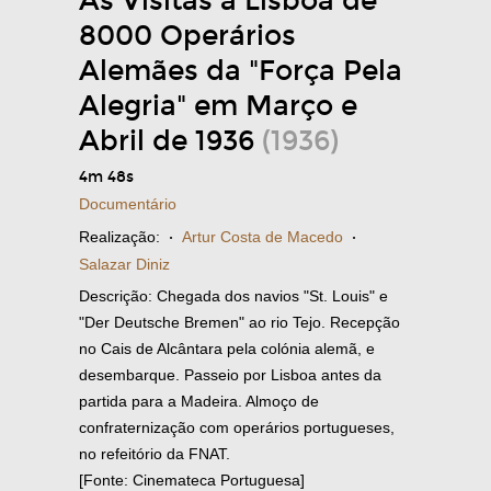
As Visitas a Lisboa de
8000 Operários
Alemães da "Força Pela
Alegria" em Março e
Abril de 1936
(1936)
4m 48s
Documentário
Realização:
·
Artur Costa de Macedo
·
Salazar Diniz
Descrição: Chegada dos navios "St. Louis" e
"Der Deutsche Bremen" ao rio Tejo. Recepção
no Cais de Alcântara pela colónia alemã, e
desembarque. Passeio por Lisboa antes da
partida para a Madeira. Almoço de
confraternização com operários portugueses,
no refeitório da FNAT.
[Fonte: Cinemateca Portuguesa]