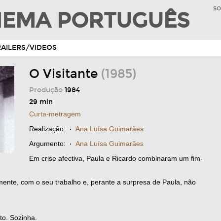
SO
INEMA PORTUGUÊS
RAILERS/VIDEOS
O Visitante
(1985)
Produção
1984
29 min
Curta-metragem
Realização:
·
Ana Luísa Guimarães
Argumento:
·
Ana Luísa Guimarães
Em crise afectiva, Paula e Ricardo combinaram um fim-
mente, com o seu trabalho e, perante a surpresa de Paula, não
.
to. Sozinha.