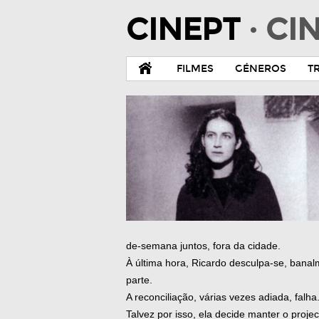
CINEPT
· C
FILMES
GÉNEROS
T
de-semana juntos, fora da cidade.
À última hora, Ricardo desculpa-se, banal
parte.
A reconciliação, várias vezes adiada, falha
Talvez por isso, ela decide manter o projec