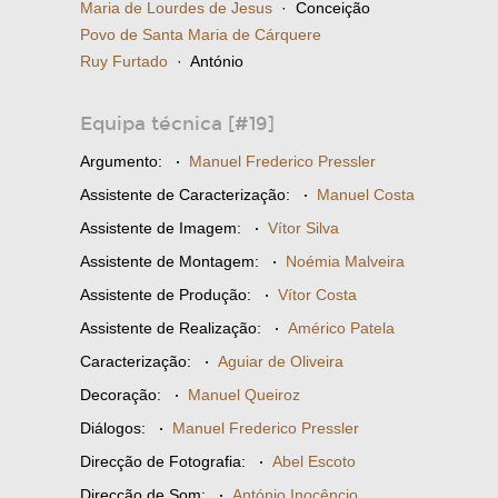
Maria de Lourdes de Jesus
· Conceição
Povo de Santa Maria de Cárquere
Ruy Furtado
· António
Equipa técnica [#19]
Argumento:
·
Manuel Frederico Pressler
Assistente de Caracterização:
·
Manuel Costa
Assistente de Imagem:
·
Vítor Silva
Assistente de Montagem:
·
Noémia Malveira
Assistente de Produção:
·
Vítor Costa
Assistente de Realização:
·
Américo Patela
Caracterização:
·
Aguiar de Oliveira
Decoração:
·
Manuel Queiroz
Diálogos:
·
Manuel Frederico Pressler
Direcção de Fotografia:
·
Abel Escoto
Direcção de Som:
·
António Inocêncio