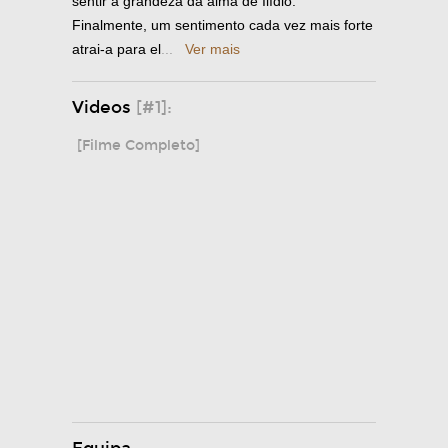
sentir a grandeza da alma de Ilídio.
Finalmente, um sentimento cada vez mais forte
atrai-a para el
...
Ver mais
Videos
[#1]:
[Filme Completo]