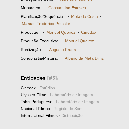
Montagem:
·
Constantino Esteves
Planificação/Sequência:
·
Mota da Costa
·
Manuel Frederico Pressler
Produção:
·
Manuel Queiroz
·
Cinedex
Produção Executiva:
·
Manuel Queiroz
Realização:
·
Augusto Fraga
Sonoplastia/Mistura:
·
Albano da Mata Diniz
Entidades
[#5]:
Cinedex
· Estúdios
Ulyssea Filme
· Laboratório de Imagem
Tobis Portuguesa
· Laboratório de Imagem
Nacional Filmes
· Registo de Som
Internacional Filmes
· Distribuição