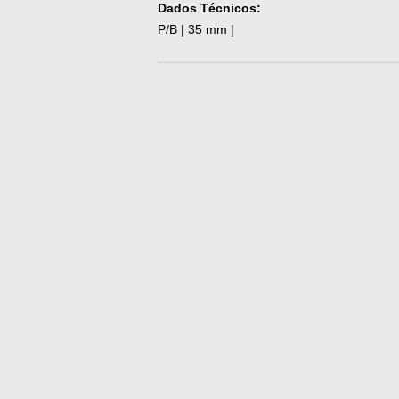
Dados Técnicos:
P/B | 35 mm |