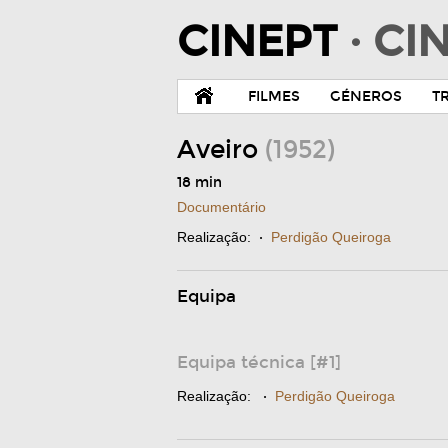
CINEPT
· C
FILMES
GÉNEROS
T
Aveiro
(1952)
18 min
Documentário
Realização:
·
Perdigão Queiroga
Equipa
Equipa técnica [#1]
Realização:
·
Perdigão Queiroga