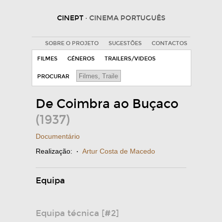
CINEPT
· CINEMA PORTUGUÊS
SOBRE O PROJETO
SUGESTÕES
CONTACTOS
FILMES
GÉNEROS
TRAILERS/VIDEOS
PROCURAR
De Coimbra ao Buçaco
(1937)
Documentário
Realização:
·
Artur Costa de Macedo
Equipa
Equipa técnica [#2]