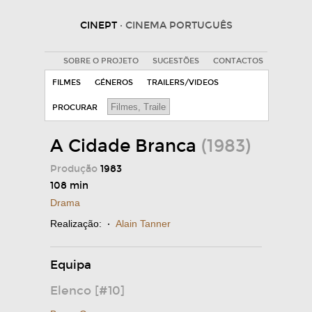
CINEPT
· CINEMA PORTUGUÊS
SOBRE O PROJETO
SUGESTÕES
CONTACTOS
FILMES
GÉNEROS
TRAILERS/VIDEOS
PROCURAR
A Cidade Branca
(1983)
Produção
1983
108 min
Drama
Realização:
·
Alain Tanner
Equipa
Elenco [#10]