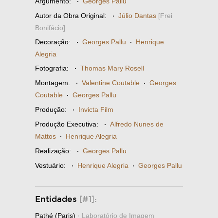
Argumento:
·
Georges Pallu
Autor da Obra Original:
·
Júlio Dantas
[Frei
Bonifácio]
Decoração:
·
Georges Pallu
·
Henrique
Alegria
Fotografia:
·
Thomas Mary Rosell
Montagem:
·
Valentine Coutable
·
Georges
Coutable
·
Georges Pallu
Produção:
·
Invicta Film
Produção Executiva:
·
Alfredo Nunes de
Mattos
·
Henrique Alegria
Realização:
·
Georges Pallu
Vestuário:
·
Henrique Alegria
·
Georges Pallu
Entidades
[#1]:
Pathé (Paris)
· Laboratório de Imagem