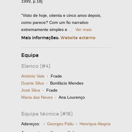
1999, p.18]
“Visto de hoje, oitenta e cinco anos depois,
como parece? Com um fio narrativo
extremamente simples e
...
Ver mais
Mais informações:
Website externo
Equipa
Elenco [#4]
António Vale
· Frade
Duarte Silva
· Bonifácio Mendes
José Silva
· Frade
Maria das Neves
· Ana Lourenço
Equipa técnica [#16]
Adereços:
·
Georges Pallu
·
Henrique Alegria