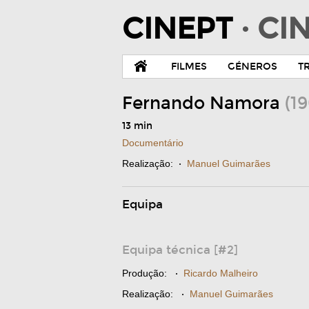
CINEPT
· C
FILMES
GÉNEROS
T
Fernando Namora
(1
13 min
Documentário
Realização:
·
Manuel Guimarães
Equipa
Equipa técnica [#2]
Produção:
·
Ricardo Malheiro
Realização:
·
Manuel Guimarães