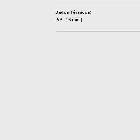
Dados Técnicos:
P/B | 16 mm |