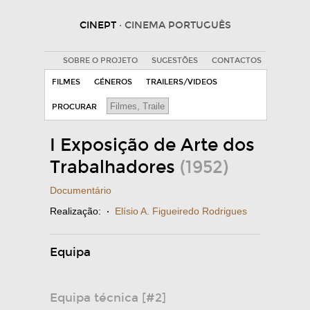
CINEPT
· CINEMA PORTUGUÊS
SOBRE O PROJETO
SUGESTÕES
CONTACTOS
FILMES
GÉNEROS
TRAILERS/VIDEOS
PROCURAR
I Exposição de Arte dos
Trabalhadores
(1952)
Documentário
Realização:
·
Elísio A. Figueiredo Rodrigues
Equipa
Equipa técnica [#2]