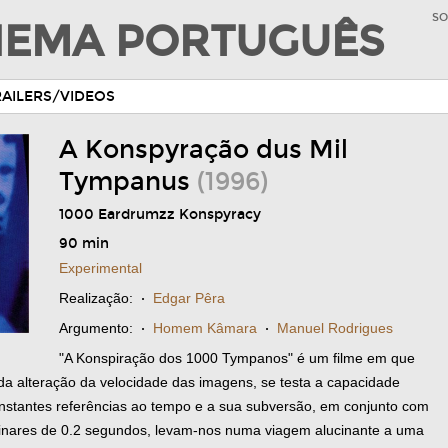
SO
INEMA PORTUGUÊS
RAILERS/VIDEOS
A Konspyração dus Mil
Tympanus
(1996)
1000 Eardrumzz Konspyracy
90 min
Experimental
Realização:
·
Edgar Pêra
Argumento:
·
Homem Kâmara
·
Manuel Rodrigues
"A Konspiração dos 1000 Tympanos" é um filme em que
da alteração da velocidade das imagens, se testa a capacidade
onstantes referências ao tempo e a sua subversão, em conjunto com
minares de 0.2 segundos, levam-nos numa viagem alucinante a uma