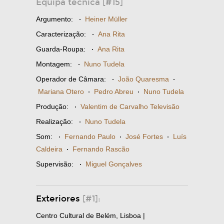
Equipa técnica [#15]
Argumento:
·
Heiner Müller
Caracterização:
·
Ana Rita
Guarda-Roupa:
·
Ana Rita
Montagem:
·
Nuno Tudela
Operador de Câmara:
·
João Quaresma
·
Mariana Otero
·
Pedro Abreu
·
Nuno Tudela
Produção:
·
Valentim de Carvalho Televisão
Realização:
·
Nuno Tudela
Som:
·
Fernando Paulo
·
José Fortes
·
Luís
Caldeira
·
Fernando Rascão
Supervisão:
·
Miguel Gonçalves
Exteriores
[#1]:
Centro Cultural de Belém, Lisboa |