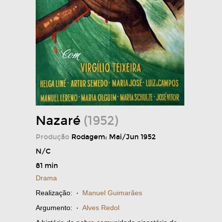
Nazaré
(1952)
Produção
Rodagem: Mai/Jun 1952
N/C
81 min
Drama
Realização:
·
Manuel Guimarães
Argumento:
·
Alves Redol