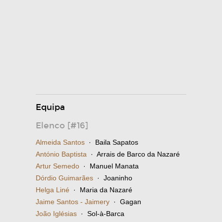
Equipa
Elenco [#16]
Almeida Santos
· Baila Sapatos
António Baptista
· Arrais de Barco da Nazaré
Artur Semedo
· Manuel Manata
Dórdio Guimarães
· Joaninho
Helga Liné
· Maria da Nazaré
Jaime Santos - Jaimery
· Gagan
João Iglésias
· Sol-à-Barca