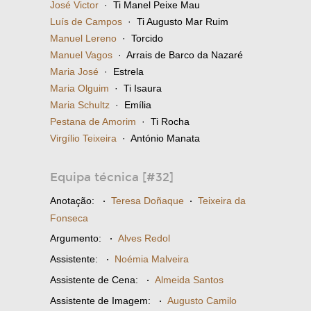
José Victor
· Ti Manel Peixe Mau
Luís de Campos
· Ti Augusto Mar Ruim
Manuel Lereno
· Torcido
Manuel Vagos
· Arrais de Barco da Nazaré
Maria José
· Estrela
Maria Olguim
· Ti Isaura
Maria Schultz
· Emília
Pestana de Amorim
· Ti Rocha
Virgílio Teixeira
· António Manata
Equipa técnica [#32]
Anotação:
·
Teresa Doñaque
·
Teixeira da
Fonseca
Argumento:
·
Alves Redol
Assistente:
·
Noémia Malveira
Assistente de Cena:
·
Almeida Santos
Assistente de Imagem:
·
Augusto Camilo