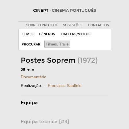
CINEPT
· CINEMA PORTUGUÊS
SOBRE O PROJETO
SUGESTÕES
CONTACTOS
FILMES
GÉNEROS
TRAILERS/VIDEOS
PROCURAR
Postes Soprem
(1972)
25 min
Documentário
Realização:
·
Francisco Saalfeld
Equipa
Equipa técnica [#3]