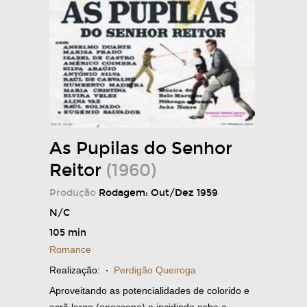
As Pupilas do Senhor
Reitor
(1960)
Produção
Rodagem: Out/Dez 1959
N/C
105 min
Romance
Realização:
·
Perdigão Queiroga
Aproveitando as potencialidades de colorido e
ecrã largo (anascope) e incidindo sobe a