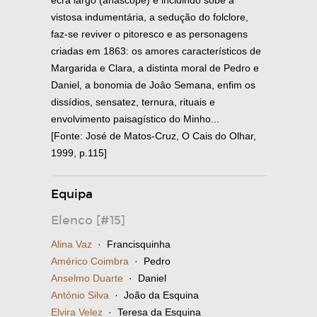
vistosa indumentária, a sedução do folclore,
faz-se reviver o pitoresco e as personagens
criadas em 1863: os amores característicos de
Margarida e Clara, a distinta moral de Pedro e
Daniel, a bonomia de Joâo Semana, enfim os
dissídios, sensatez, ternura, rituais e
envolvimento paisagístico do Minho...
[Fonte: José de Matos-Cruz, O Cais do Olhar,
1999, p.115]
Equipa
Elenco [#15]
Alina Vaz
· Francisquinha
Américo Coimbra
· Pedro
Anselmo Duarte
· Daniel
António Silva
· João da Esquina
Elvira Velez
· Teresa da Esquina