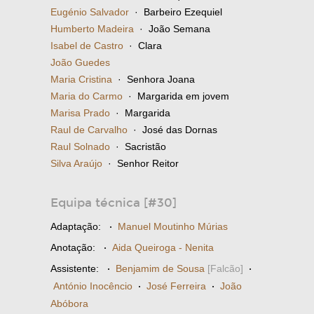
Eugénio Salvador
· Barbeiro Ezequiel
Humberto Madeira
· João Semana
Isabel de Castro
· Clara
João Guedes
Maria Cristina
· Senhora Joana
Maria do Carmo
· Margarida em jovem
Marisa Prado
· Margarida
Raul de Carvalho
· José das Dornas
Raul Solnado
· Sacristão
Silva Araújo
· Senhor Reitor
Equipa técnica [#30]
Adaptação:
·
Manuel Moutinho Múrias
Anotação:
·
Aida Queiroga - Nenita
Assistente:
·
Benjamim de Sousa
[Falcão]
·
António Inocêncio
·
José Ferreira
·
João
Abóbora