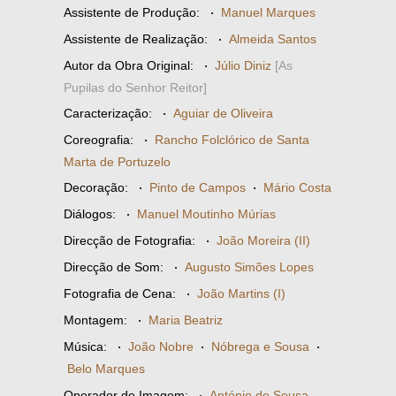
Assistente de Produção:
·
Manuel Marques
Assistente de Realização:
·
Almeida Santos
Autor da Obra Original:
·
Júlio Diniz
[As
Pupilas do Senhor Reitor]
Caracterização:
·
Aguiar de Oliveira
Coreografia:
·
Rancho Folclórico de Santa
Marta de Portuzelo
Decoração:
·
Pinto de Campos
·
Mário Costa
Diálogos:
·
Manuel Moutinho Múrias
Direcção de Fotografia:
·
João Moreira (II)
Direcção de Som:
·
Augusto Simões Lopes
Fotografia de Cena:
·
João Martins (I)
Montagem:
·
Maria Beatriz
Música:
·
João Nobre
·
Nóbrega e Sousa
·
Belo Marques
Operador de Imagem:
·
António de Sousa