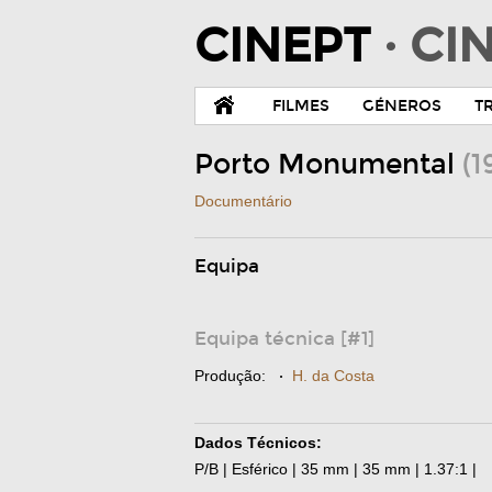
CINEPT
· C
FILMES
GÉNEROS
T
Porto Monumental
(1
Documentário
Equipa
Equipa técnica [#1]
Produção:
·
H. da Costa
Dados Técnicos:
P/B | Esférico | 35 mm | 35 mm | 1.37:1 |