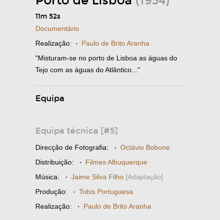
Porto de Lisboa
(1934)
11m 52s
Documentário
Realização:
·
Paulo de Brito Aranha
"Misturam-se no porto de Lisboa as águas do
Tejo com as águas do Atlântico..."
Equipa
Equipa técnica [#5]
Direcção de Fotografia:
·
Octávio Bobone
Distribuição:
·
Filmes Albuquerque
Música:
·
Jaime Silva Filho
[Adaptação]
Produção:
·
Tobis Portuguesa
Realização:
·
Paulo de Brito Aranha