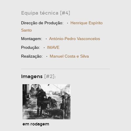
Equipa técnica [#4]
Direcção de Produção:
·
Henrique Espírito
Santo
Montagem:
·
António-Pedro Vasconcelos
Produção:
·
IMAVE
Realização:
·
Manuel Costa e Silva
Imagens
[#2]:
em rodagem