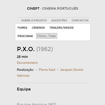
CINEPT
· CINEMA PORTUGUÊS
SOBRE O PROJETO
SUGESTÕES
CONTACTOS
FILMES
GÉNEROS
TRAILERS/VIDEOS
PROCURAR
P.X.O.
(1962)
25 min
Documentário
Realização:
·
Pierre Kast
·
Jacques Doniol-
Valcroze
Equipa
Equipa técnica [#3]