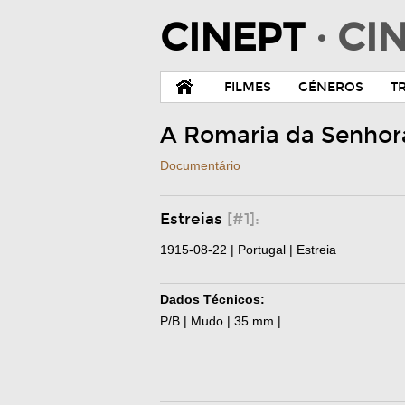
CINEPT
· C
FILMES
GÉNEROS
T
A Romaria da Senhora
Documentário
Estreias
[#1]:
1915-08-22 | Portugal | Estreia
Dados Técnicos:
P/B | Mudo | 35 mm |