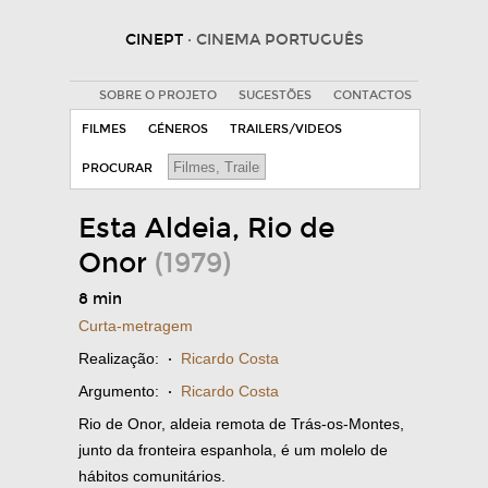
CINEPT
· CINEMA PORTUGUÊS
SOBRE O PROJETO
SUGESTÕES
CONTACTOS
FILMES
GÉNEROS
TRAILERS/VIDEOS
PROCURAR
Esta Aldeia, Rio de
Onor
(1979)
8 min
Curta-metragem
Realização:
·
Ricardo Costa
Argumento:
·
Ricardo Costa
Rio de Onor, aldeia remota de Trás-os-Montes,
junto da fronteira espanhola, é um molelo de
hábitos comunitários.