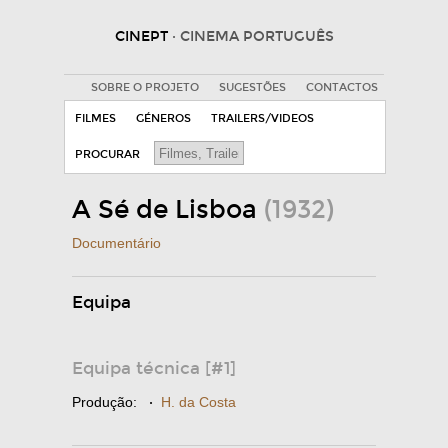
CINEPT
· CINEMA PORTUGUÊS
SOBRE O PROJETO
SUGESTÕES
CONTACTOS
FILMES
GÉNEROS
TRAILERS/VIDEOS
PROCURAR
A Sé de Lisboa
(1932)
Documentário
Equipa
Equipa técnica [#1]
Produção:
·
H. da Costa