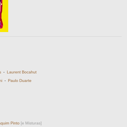
s
·
Laurent Bocahut
ni
·
Paulo Duarte
quim Pinto
[e Misturas]