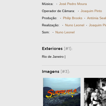
Música:
·
José Pedro Moura
Operador de Câmara:
·
Joaquim Pinto
Produção:
·
Philip Brooks
·
Antónia Sea
Realização:
·
Nuno Leonel
·
Joaquim Pi
Som:
·
Nuno Leonel
Exteriores
[#1]:
Rio de Janeiro |
Imagens
[#3]: