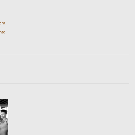
bra
nto