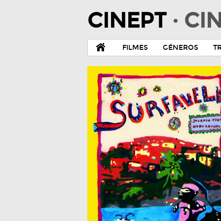
CINEPT
· C
FILMES
GÉNEROS
T