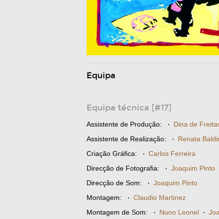
Equipa
Equipa técnica [#17]
Assistente de Produção:
·
Dina de Freita
Assistente de Realização:
·
Renata Baldi
Criação Gráfica:
·
Carlos Ferreira
Direcção de Fotografia:
·
Joaquim Pinto
Direcção de Som:
·
Joaquim Pinto
Montagem:
·
Claudio Martinez
Montagem de Som:
·
Nuno Leonel
·
Joa