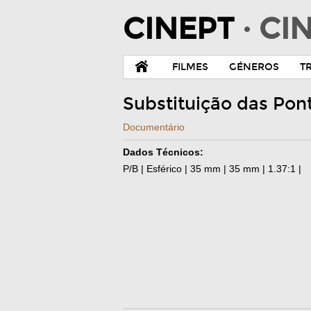
CINEPT
· C
FILMES
GÉNEROS
T
Substituição das Pon
Documentário
Dados Técnicos:
P/B | Esférico | 35 mm | 35 mm | 1.37:1 |