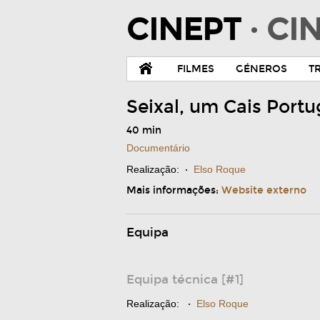
CINEPT
· C
FILMES
GÉNEROS
T
Seixal, um Cais Port
40 min
Documentário
Realização:
·
Elso Roque
Mais informações:
Website externo
Equipa
Equipa técnica [#1]
Realização:
·
Elso Roque